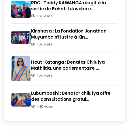
RDC : Teddy KAWANGA réagit à la
sortie de Bahati Lukwebo e...
1.6K vues
Kinshasa : La Fondation Jonathan
Muyumba s’illustre à Kin...
1.6K vues
Haut-Katanga : Benatar Chilufya
Mathilda, une parlementaire ...
1.5K vues
Lubumbashi : Benatar chilufya offre
des consultations gratui...
1.4K vues