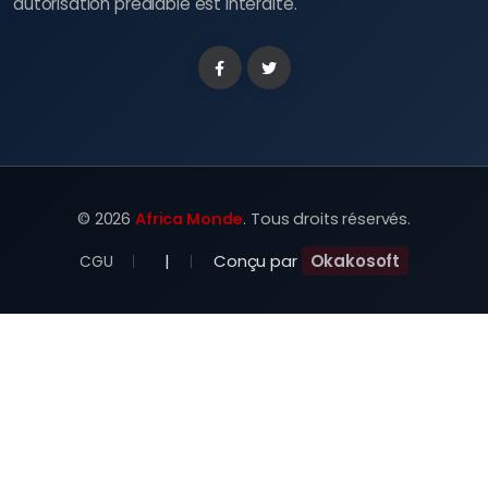
autorisation préalable est interdite.
Facebook
Twitter
©
2026
Africa Monde
. Tous droits réservés.
|
Conçu par
Okakosoft
CGU