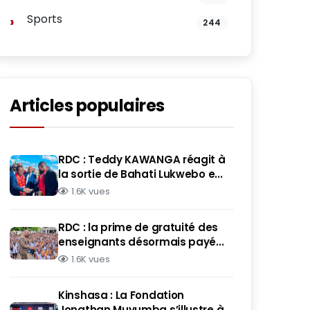
Sports
244
Articles populaires
RDC : Teddy KAWANGA réagit à
la sortie de Bahati Lukwebo e...
1.6K vues
RDC : la prime de gratuité des
enseignants désormais payé...
1.6K vues
Kinshasa : La Fondation
Jonathan Muyumba s’illustre à