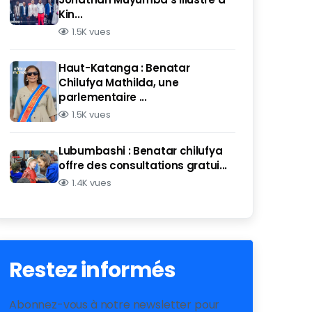
Kin...
1.5K vues
Haut-Katanga : Benatar
Chilufya Mathilda, une
parlementaire ...
1.5K vues
Lubumbashi : Benatar chilufya
offre des consultations gratui...
1.4K vues
Restez informés
Abonnez-vous à notre newsletter pour