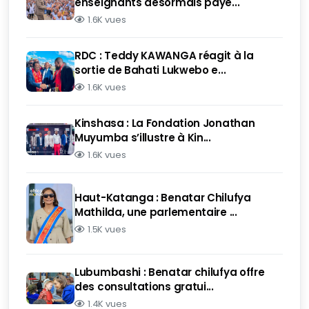
enseignants désormais payé...
1.6K vues
RDC : Teddy KAWANGA réagit à la
sortie de Bahati Lukwebo e...
1.6K vues
Kinshasa : La Fondation Jonathan
Muyumba s’illustre à Kin...
1.6K vues
Haut-Katanga : Benatar Chilufya
Mathilda, une parlementaire ...
1.5K vues
Lubumbashi : Benatar chilufya offre
des consultations gratui...
1.4K vues