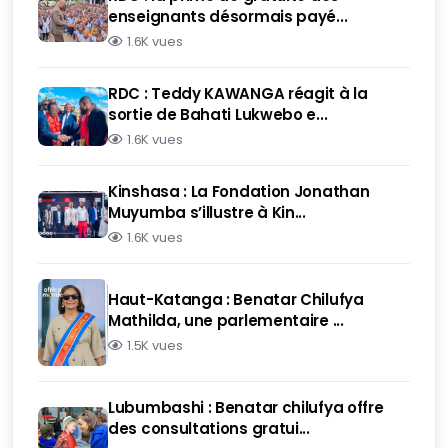
enseignants désormais payé...
1.6K vues
RDC : Teddy KAWANGA réagit à la
sortie de Bahati Lukwebo e...
1.6K vues
Kinshasa : La Fondation Jonathan
Muyumba s’illustre à Kin...
1.6K vues
Haut-Katanga : Benatar Chilufya
Mathilda, une parlementaire ...
1.5K vues
Lubumbashi : Benatar chilufya offre
des consultations gratui...