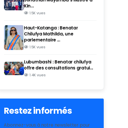
Kin...
1.5K vues
Haut-Katanga : Benatar
Chilufya Mathilda, une
parlementaire ...
1.5K vues
Lubumbashi : Benatar chilufya
offre des consultations gratui...
1.4K vues
Restez informés
Abonnez-vous à notre newsletter pour