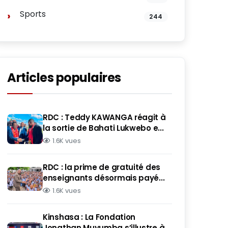
Sports
244
Articles populaires
RDC : Teddy KAWANGA réagit à
la sortie de Bahati Lukwebo e...
1.6K vues
RDC : la prime de gratuité des
enseignants désormais payé...
1.6K vues
Kinshasa : La Fondation
Jonathan Muyumba s’illustre à