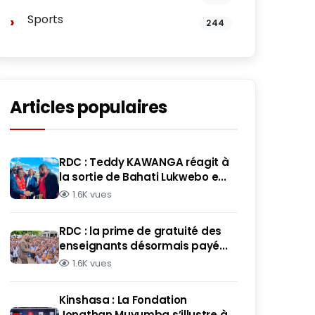
Sports
244
Articles populaires
RDC : Teddy KAWANGA réagit à
la sortie de Bahati Lukwebo e...
1.6K vues
RDC : la prime de gratuité des
enseignants désormais payé...
1.6K vues
Kinshasa : La Fondation
Jonathan Muyumba s’illustre à