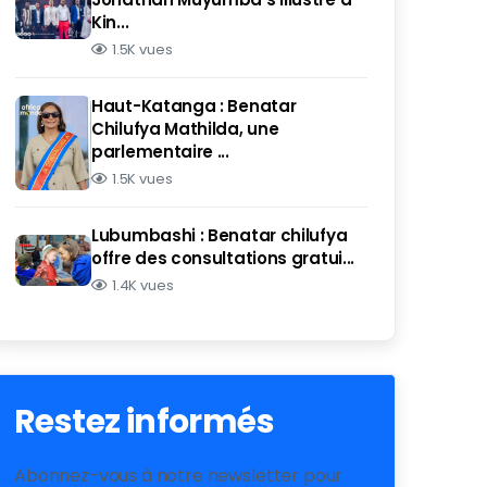
Kin...
1.5K vues
Haut-Katanga : Benatar
Chilufya Mathilda, une
parlementaire ...
1.5K vues
Lubumbashi : Benatar chilufya
offre des consultations gratui...
1.4K vues
Restez informés
Abonnez-vous à notre newsletter pour