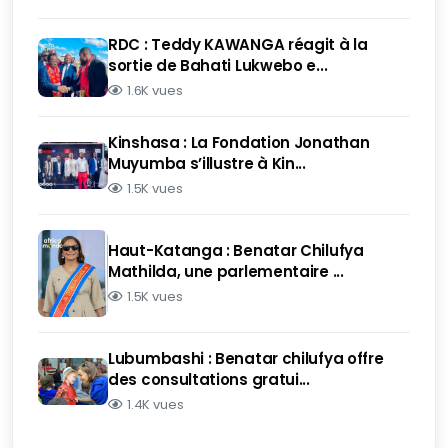
RDC : Teddy KAWANGA réagit à la
sortie de Bahati Lukwebo e...
1.6K vues
Kinshasa : La Fondation Jonathan
Muyumba s’illustre à Kin...
1.5K vues
Haut-Katanga : Benatar Chilufya
Mathilda, une parlementaire ...
1.5K vues
Lubumbashi : Benatar chilufya offre
des consultations gratui...
1.4K vues