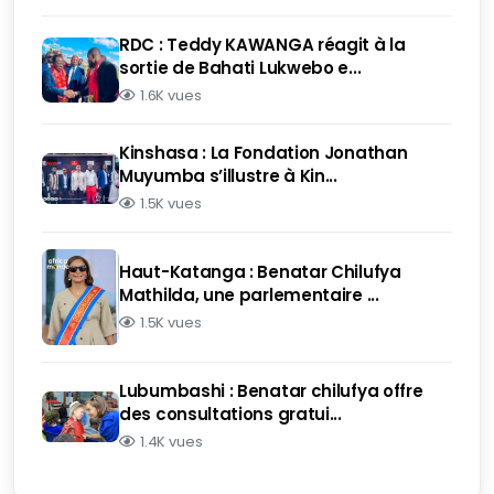
RDC : Teddy KAWANGA réagit à la
sortie de Bahati Lukwebo e...
1.6K vues
Kinshasa : La Fondation Jonathan
Muyumba s’illustre à Kin...
1.5K vues
Haut-Katanga : Benatar Chilufya
Mathilda, une parlementaire ...
1.5K vues
Lubumbashi : Benatar chilufya offre
des consultations gratui...
1.4K vues