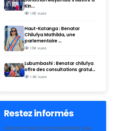
Kin...
1.6K vues
Haut-Katanga : Benatar
Chilufya Mathilda, une
parlementaire ...
1.5K vues
Lubumbashi : Benatar chilufya
offre des consultations gratui...
1.4K vues
Restez informés
Abonnez-vous à notre newsletter pour