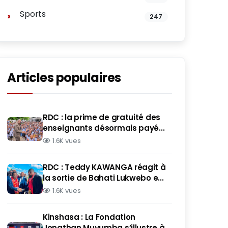
Sports
247
Articles populaires
RDC : la prime de gratuité des
enseignants désormais payé...
1.6K vues
RDC : Teddy KAWANGA réagit à
la sortie de Bahati Lukwebo e...
1.6K vues
Kinshasa : La Fondation
Jonathan Muyumba s’illustre à