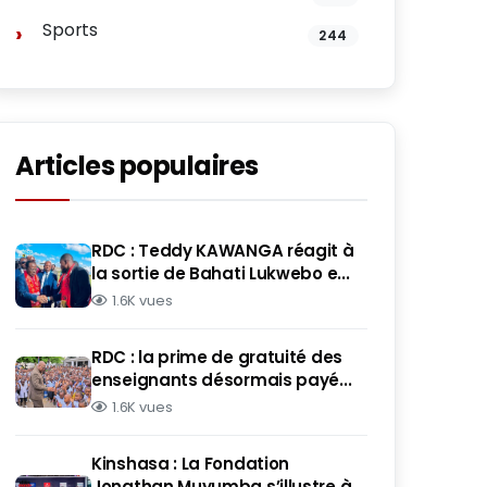
Sports
244
Articles populaires
RDC : Teddy KAWANGA réagit à
la sortie de Bahati Lukwebo e...
1.6K vues
RDC : la prime de gratuité des
enseignants désormais payé...
1.6K vues
Kinshasa : La Fondation
Jonathan Muyumba s’illustre à