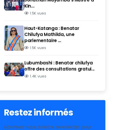
Kin...
1.5K vues
Haut-Katanga : Benatar
Chilufya Mathilda, une
parlementaire ...
1.5K vues
Lubumbashi : Benatar chilufya
offre des consultations gratui...
1.4K vues
Restez informés
Abonnez-vous à notre newsletter pour