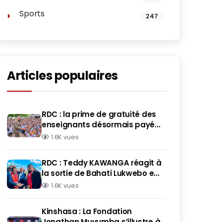
Sports
247
Articles populaires
RDC : la prime de gratuité des
enseignants désormais payé...
1.6K vues
RDC : Teddy KAWANGA réagit à
la sortie de Bahati Lukwebo e...
1.6K vues
Kinshasa : La Fondation
Jonathan Muyumba s’illustre à