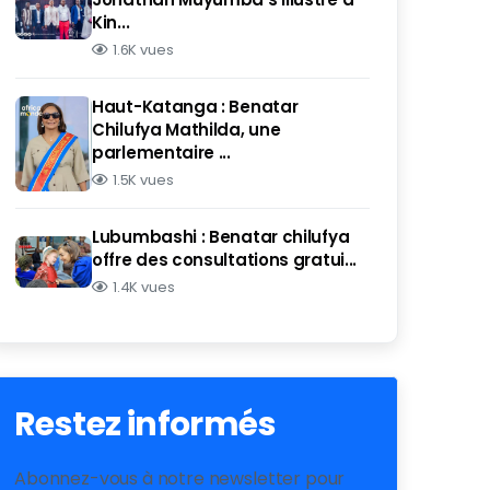
Kin...
1.6K vues
Haut-Katanga : Benatar
Chilufya Mathilda, une
parlementaire ...
1.5K vues
Lubumbashi : Benatar chilufya
offre des consultations gratui...
1.4K vues
Restez informés
Abonnez-vous à notre newsletter pour