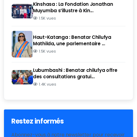
Kinshasa : La Fondation Jonathan
Muyumba s’illustre à Kin...
1.5K vues
Haut-Katanga : Benatar Chilufya
Mathilda, une parlementaire ...
1.5K vues
Lubumbashi : Benatar chilufya offre
des consultations gratui...
1.4K vues
Restez informés
Abonnez-vous à notre newsletter pour recevoir