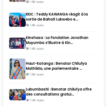
1.6K vues
RDC : Teddy KAWANGA réagit à la
sortie de Bahati Lukwebo e...
1.6K vues
Kinshasa : La Fondation Jonathan
Muyumba s’illustre à Kin...
1.6K vues
Haut-Katanga : Benatar Chilufya
Mathilda, une parlementaire ...
1.5K vues
Lubumbashi : Benatar chilufya offre
des consultations gratui...
1.4K vues