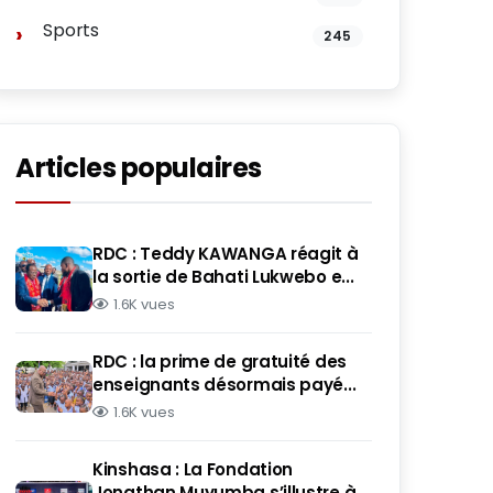
Sports
245
Articles populaires
RDC : Teddy KAWANGA réagit à
la sortie de Bahati Lukwebo e...
1.6K vues
RDC : la prime de gratuité des
enseignants désormais payé...
1.6K vues
Kinshasa : La Fondation
Jonathan Muyumba s’illustre à