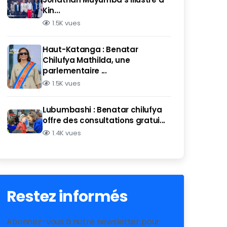
Kin...
1.5K vues
Haut-Katanga : Benatar
Chilufya Mathilda, une
parlementaire ...
1.5K vues
Lubumbashi : Benatar chilufya
offre des consultations gratui...
1.4K vues
Restez informés
Abonnez-vous à notre newsletter pour