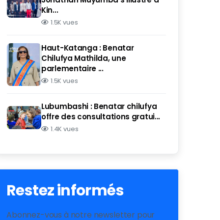
Kin...
1.5K vues
Haut-Katanga : Benatar
Chilufya Mathilda, une
parlementaire ...
1.5K vues
Lubumbashi : Benatar chilufya
offre des consultations gratui...
1.4K vues
Restez informés
Abonnez-vous à notre newsletter pour