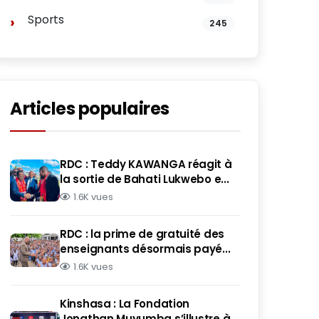
Sports
245
Articles populaires
RDC : Teddy KAWANGA réagit à
la sortie de Bahati Lukwebo e...
1.6K vues
RDC : la prime de gratuité des
enseignants désormais payé...
1.6K vues
Kinshasa : La Fondation
Jonathan Muyumba s’illustre à