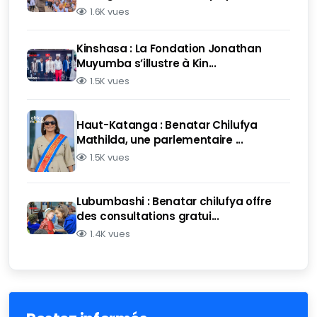
1.6K vues
Kinshasa : La Fondation Jonathan
Muyumba s’illustre à Kin...
1.5K vues
Haut-Katanga : Benatar Chilufya
Mathilda, une parlementaire ...
1.5K vues
Lubumbashi : Benatar chilufya offre
des consultations gratui...
1.4K vues