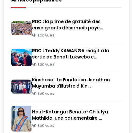
RDC : la prime de gratuité des
enseignants désormais payé...
1.6K vues
RDC : Teddy KAWANGA réagit à la
sortie de Bahati Lukwebo e...
1.6K vues
Kinshasa : La Fondation Jonathan
Muyumba s’illustre à Kin...
1.5K vues
Haut-Katanga : Benatar Chilufya
Mathilda, une parlementaire ...
1.5K vues