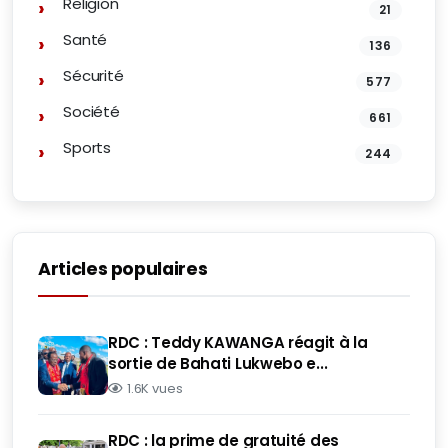
Religion
21
Santé
136
Sécurité
577
Société
661
Sports
244
Articles populaires
RDC : Teddy KAWANGA réagit à la
sortie de Bahati Lukwebo e...
1.6K vues
RDC : la prime de gratuité des