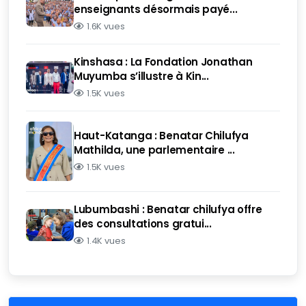
enseignants désormais payé...
1.6K vues
Kinshasa : La Fondation Jonathan
Muyumba s’illustre à Kin...
1.5K vues
Haut-Katanga : Benatar Chilufya
Mathilda, une parlementaire ...
1.5K vues
Lubumbashi : Benatar chilufya offre
des consultations gratui...
1.4K vues