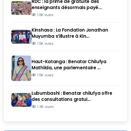
RDC : la prime de gratuité des
enseignants désormais payé...
1.6K vues
Kinshasa : La Fondation Jonathan
Muyumba s’illustre à Kin...
1.5K vues
Haut-Katanga : Benatar Chilufya
Mathilda, une parlementaire ...
1.5K vues
Lubumbashi : Benatar chilufya offre
des consultations gratui...
1.4K vues