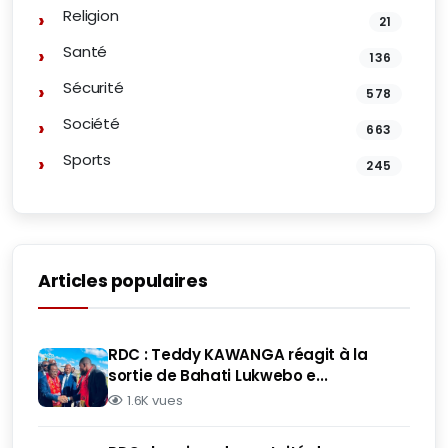
Religion
21
Santé
136
Sécurité
578
Société
663
Sports
245
Articles populaires
RDC : Teddy KAWANGA réagit à la
sortie de Bahati Lukwebo e...
1.6K vues