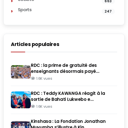
663
Sports
247
Articles populaires
RDC : la prime de gratuité des
enseignants désormais payé...
1.6K vues
RDC : Teddy KAWANGA réagit à la
sortie de Bahati Lukwebo e...
1.6K vues
Kinshasa : La Fondation Jonathan
Muyumba s’illustre à Kin...