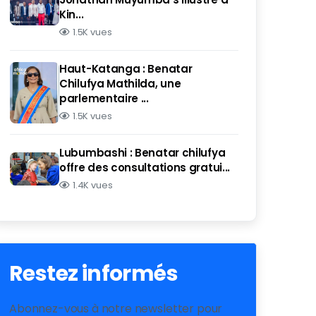
Kin...
1.5K vues
Haut-Katanga : Benatar
Chilufya Mathilda, une
parlementaire ...
1.5K vues
Lubumbashi : Benatar chilufya
offre des consultations gratui...
1.4K vues
Restez informés
Abonnez-vous à notre newsletter pour