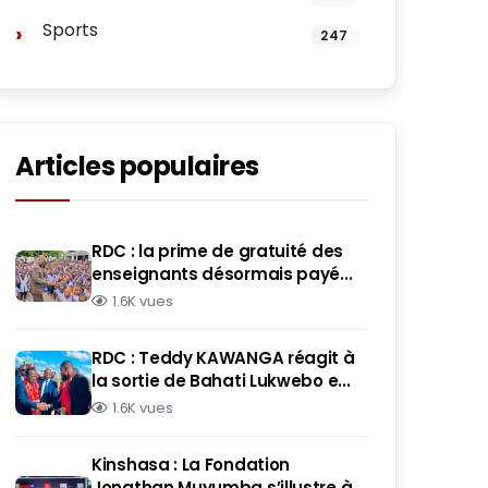
Sports
247
Articles populaires
RDC : la prime de gratuité des
enseignants désormais payé...
1.6K vues
RDC : Teddy KAWANGA réagit à
la sortie de Bahati Lukwebo e...
1.6K vues
Kinshasa : La Fondation
Jonathan Muyumba s’illustre à