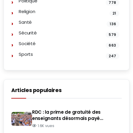
Politique
778
Religion
21
Santé
136
Sécurité
579
Société
663
Sports
247
Articles populaires
RDC : la prime de gratuité des
enseignants désormais payé...
1.6K vues