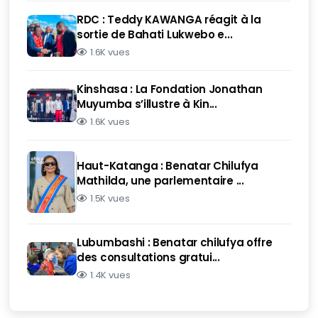
RDC : Teddy KAWANGA réagit à la
sortie de Bahati Lukwebo e...
1.6K vues
Kinshasa : La Fondation Jonathan
Muyumba s’illustre à Kin...
1.6K vues
Haut-Katanga : Benatar Chilufya
Mathilda, une parlementaire ...
1.5K vues
Lubumbashi : Benatar chilufya offre
des consultations gratui...
1.4K vues