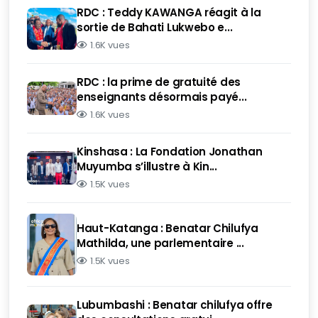
RDC : Teddy KAWANGA réagit à la
sortie de Bahati Lukwebo e...
1.6K vues
RDC : la prime de gratuité des
enseignants désormais payé...
1.6K vues
Kinshasa : La Fondation Jonathan
Muyumba s’illustre à Kin...
1.5K vues
Haut-Katanga : Benatar Chilufya
Mathilda, une parlementaire ...
1.5K vues
Lubumbashi : Benatar chilufya offre