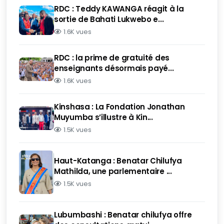
RDC : Teddy KAWANGA réagit à la
sortie de Bahati Lukwebo e...
1.6K vues
RDC : la prime de gratuité des
enseignants désormais payé...
1.6K vues
Kinshasa : La Fondation Jonathan
Muyumba s’illustre à Kin...
1.5K vues
Haut-Katanga : Benatar Chilufya
Mathilda, une parlementaire ...
1.5K vues
Lubumbashi : Benatar chilufya offre