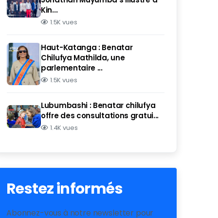
Kin...
1.5K vues
Haut-Katanga : Benatar
Chilufya Mathilda, une
parlementaire ...
1.5K vues
Lubumbashi : Benatar chilufya
offre des consultations gratui...
1.4K vues
Restez informés
Abonnez-vous à notre newsletter pour