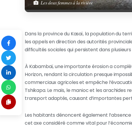
Les deux femmes à la rivière
Dans la province du Kasaï, la population du terri
les appels en direction des autorités provincial
difficultés sociales qui persistent dans plusieur
À Kabambaï, une importante érosion a compl
Horizon, rendant la circulation presque impossib
commerciaux agricoles et empêche l’évacuation
Tshikapa. Le maïs, le manioc et les arachides r
transport adaptés, causant d’importantes perte
Les habitants dénoncent également l’absence d’
cet axe considéré comme vital pour l’économie