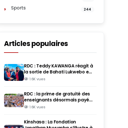
Sports
244
Articles populaires
RDC : Teddy KAWANGA réagit à
la sortie de Bahati Lukwebo e...
1.6K vues
RDC : la prime de gratuité des
enseignants désormais payé...
1.6K vues
Kinshasa : La Fondation
Jonathan Muyumba s’illustre à