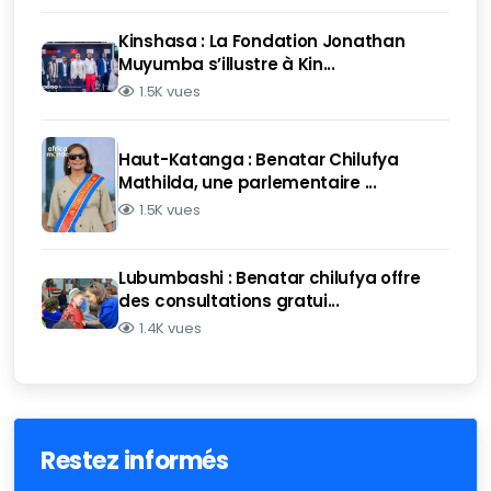
Kinshasa : La Fondation Jonathan
Muyumba s’illustre à Kin...
1.5K vues
Haut-Katanga : Benatar Chilufya
Mathilda, une parlementaire ...
1.5K vues
Lubumbashi : Benatar chilufya offre
des consultations gratui...
1.4K vues
Restez informés