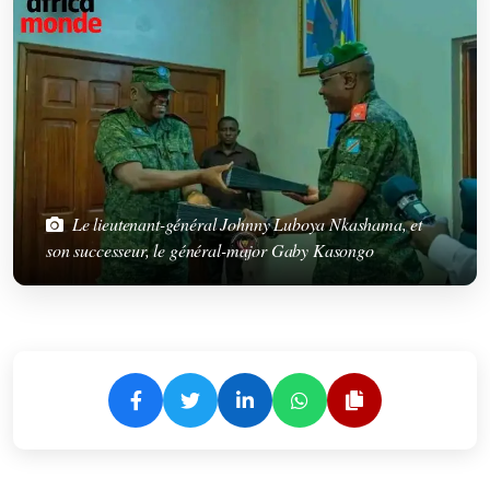
Le lieutenant-général Johnny Luboya Nkashama, et
son successeur, le général-major Gaby Kasongo