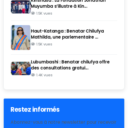
Kinshasa : La Fondation Jonathan
Muyumba s’illustre à Kin...
1.5K vues
Haut-Katanga : Benatar Chilufya
Mathilda, une parlementaire ...
1.5K vues
Lubumbashi : Benatar chilufya offre
des consultations gratui...
1.4K vues
Restez informés
Abonnez-vous à notre newsletter pour recevoir