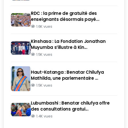
RDC : la prime de gratuité des
enseignants désormais payé...
1.6K vues
Kinshasa : La Fondation Jonathan
Muyumba s’illustre à Kin...
1.5K vues
Haut-Katanga : Benatar Chilufya
Mathilda, une parlementaire ...
1.5K vues
Lubumbashi : Benatar chilufya offre
des consultations gratui...
1.4K vues