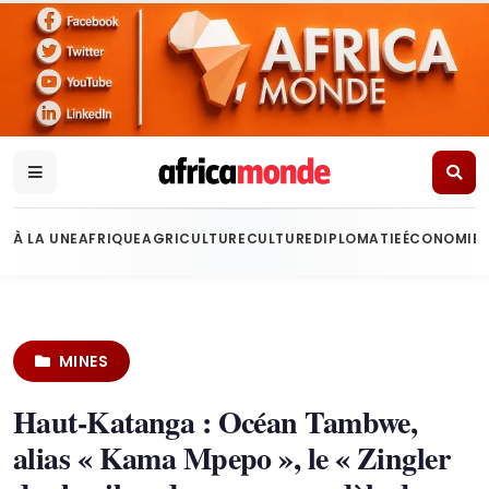
À LA UNE
AFRIQUE
AGRICULTURE
CULTURE
DIPLOMATIE
ÉCONOMIE
MINES
Haut-Katanga : Océan Tambwe,
alias « Kama Mpepo », le « Zingler