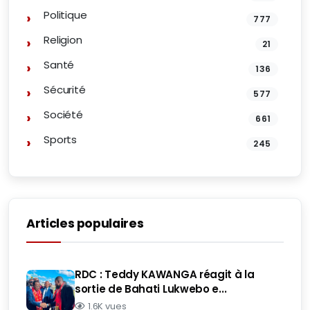
Politique
777
Religion
21
Santé
136
Sécurité
577
Société
661
Sports
245
Articles populaires
RDC : Teddy KAWANGA réagit à la
sortie de Bahati Lukwebo e...
1.6K vues