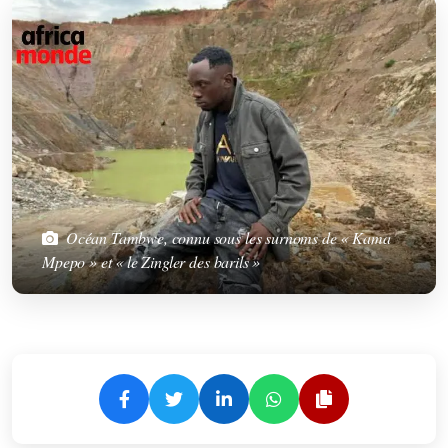
Océan Tambwe, connu sous les surnoms de « Kama
Mpepo » et « le Zingler des barils »