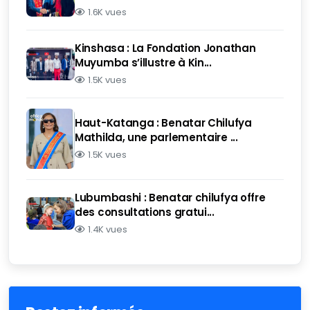
1.6K vues
Kinshasa : La Fondation Jonathan
Muyumba s’illustre à Kin...
1.5K vues
Haut-Katanga : Benatar Chilufya
Mathilda, une parlementaire ...
1.5K vues
Lubumbashi : Benatar chilufya offre
des consultations gratui...
1.4K vues