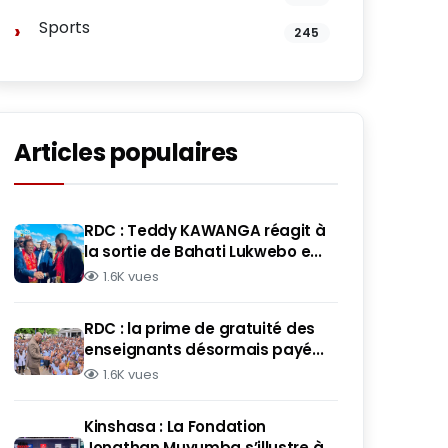
Sports
245
Articles populaires
RDC : Teddy KAWANGA réagit à
la sortie de Bahati Lukwebo e...
1.6K vues
RDC : la prime de gratuité des
enseignants désormais payé...
1.6K vues
Kinshasa : La Fondation
Jonathan Muyumba s’illustre à