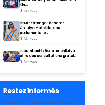
Kin...
1.5K vues
Haut-Katanga : Benatar
Chilufya Mathilda, une
parlementaire ...
1.5K vues
Lubumbashi : Benatar chilufya
offre des consultations gratui...
1.4K vues
Restez informés
Abonnez-vous à notre newsletter pour