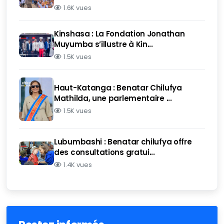
1.6K vues
Kinshasa : La Fondation Jonathan
Muyumba s’illustre à Kin...
1.5K vues
Haut-Katanga : Benatar Chilufya
Mathilda, une parlementaire ...
1.5K vues
Lubumbashi : Benatar chilufya offre
des consultations gratui...
1.4K vues