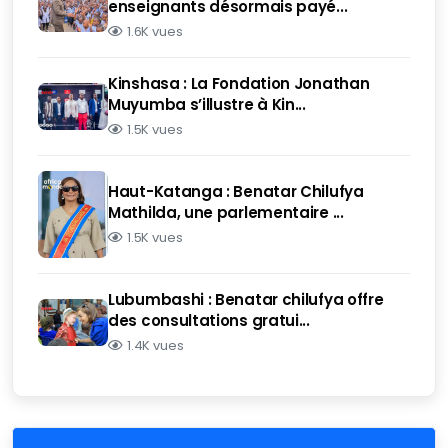
enseignants désormais payé...
1.6K vues
Kinshasa : La Fondation Jonathan
Muyumba s’illustre à Kin...
1.5K vues
Haut-Katanga : Benatar Chilufya
Mathilda, une parlementaire ...
1.5K vues
Lubumbashi : Benatar chilufya offre
des consultations gratui...
1.4K vues