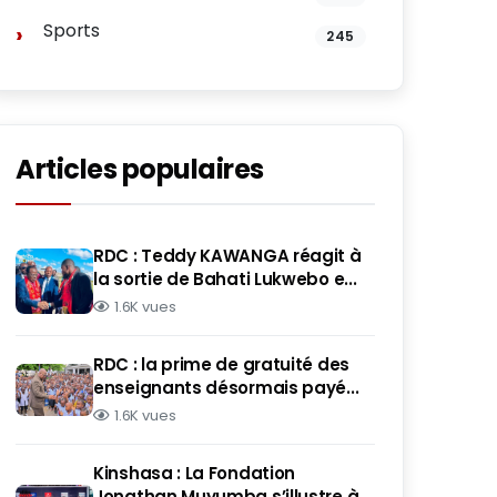
Sports
245
Articles populaires
RDC : Teddy KAWANGA réagit à
la sortie de Bahati Lukwebo e...
1.6K vues
RDC : la prime de gratuité des
enseignants désormais payé...
1.6K vues
Kinshasa : La Fondation
Jonathan Muyumba s’illustre à