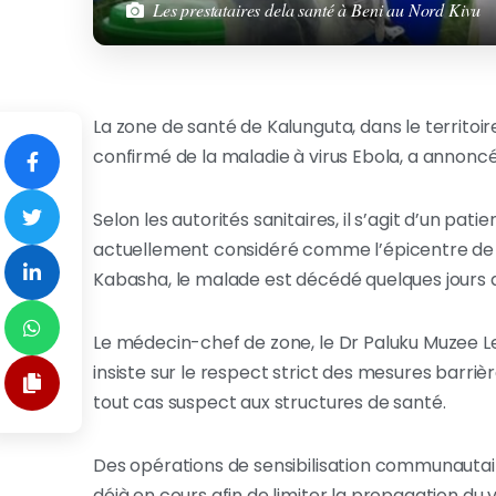
Les prestataires dela santé à Beni au Nord Kivu
La zone de santé de Kalunguta, dans le territoi
confirmé de la maladie à virus Ebola, a annoncé 
Selon les autorités sanitaires, il s’agit d’un pa
actuellement considéré comme l’épicentre de l
Kabasha, le malade est décédé quelques jours a
Le médecin-chef de zone, le Dr Paluku Muzee Lewi
insiste sur le respect strict des mesures barriè
tout cas suspect aux structures de santé.
Des opérations de sensibilisation communautaire
déjà en cours afin de limiter la propagation du v