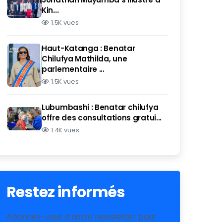
Kin...
1.5K vues
Haut-Katanga : Benatar
Chilufya Mathilda, une
parlementaire ...
1.5K vues
Lubumbashi : Benatar chilufya
offre des consultations gratui...
1.4K vues
Restez informés
Abonnez-vous à notre newsletter pour